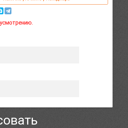
 усмотрению.
совать