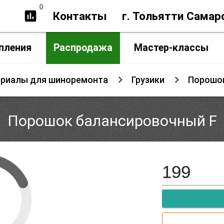
0
insert_chart
Контакты
г. Тольятти Самар
пления
Распродажа
Мастер-классы
ериалы для шиноремонта
Грузики
Порошок
Порошок балансировочный F
199