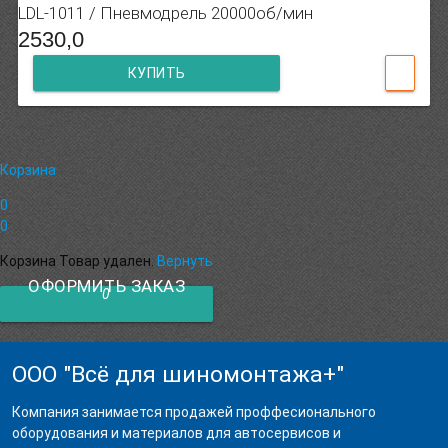
LDL-1011 / Пневмодрель 20000об/мин
2530,0
КУПИТЬ
Корзина
0
0
Корзина
Товар удален.
Вернуть
ОФОРМИТЬ ЗАКАЗ
0
ООО "Всё для шиномонтажа+"
Компания занимается продажей проффесионального
оборудования и материалов для автосервисов и