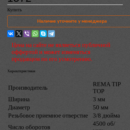
Купить
Наличие уточните у менеджера
Цена на сайте не являеться публичной
оффертой и может изменяться
продавцом по его усмотрению.
Характеристики
REMA TIP
Производитель
TOP
Ширина
3 мм
Диаметр
50 мм
Резьбовое приемное отверстие
3/8 дюйма
4500 об/
Число оборотов