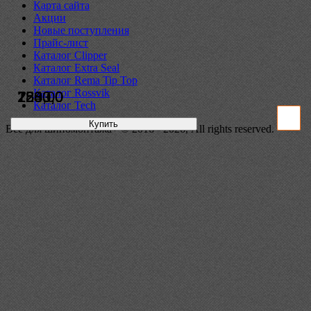
Карта сайта
Акции
Новые поступления
Прайс-лист
Каталог Clipper
Каталог Extra Seal
Каталог Rema Tip Top
Каталог Rossvik
728,0
2800,0
1533,0
2240,0
Каталог Tech
Купить
Купить
Купить
Купить
Всё для шиномонтажа+ © 2016 - 2026, All rights reserved.