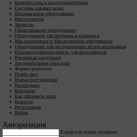
Компрессоры и воздухоподготовка
Системы накачки колес
Шиповальное оборудование
Инструменты
Запчасти
Общегаражное оборудование
Оборудование для автомоек и клининга
Маслоприемное и Маслосменное обрудование
Оборудование для обслуживания систем автомобиля
Производственная мебель для автосервисов
Рекламная продукция
Автомобильные присадки
Форма сравнения
Прайс-лист
Новые поступления
Распродажа
Контакты
Как оформить заказ
Новости
Регистрация
Войти
Авторизация
E-mail или номер телефона