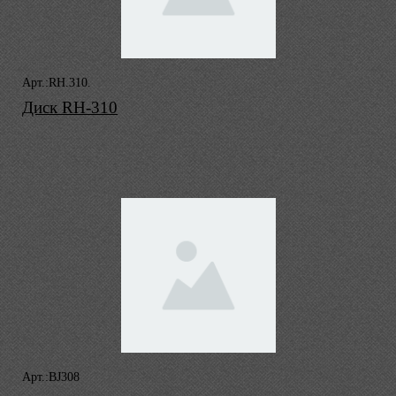
Арт.:RH.310.
Диск RH-310
Арт.:BJ308