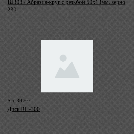
BJ308 / Абразив-круг с резьбой 50х13мм. зерно
230
Арт.:RH.300.
Диск RH-300