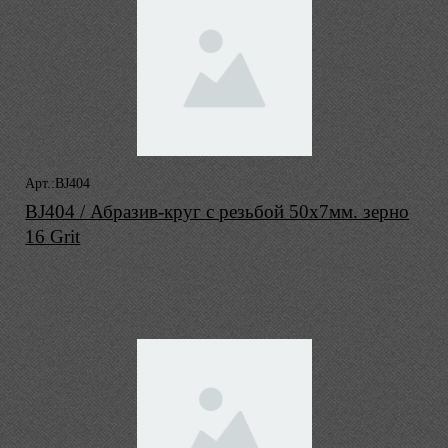
Арт.:BJ404
BJ404 / Абразив-круг с резьбой 50х7мм. зерно
16 Grit