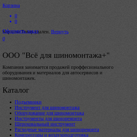
Корзина
0
0
Оформить заказ
Корзина
Товар удален.
Вернуть
0
ООО "Всё для шиномонтажа+"
Компания занимается продажей проффесионального
оборудования и материалов для автосервисов и
шиномонтажек.
Каталог
Подъемники
Инструмент для шиномонтажа
Оборудование для шиномонтажа
Инструменты для шиноремонта
Шероховальный инструмент
Расходные материалы для шиноремонта
Компрессоры и воздухоподготовка