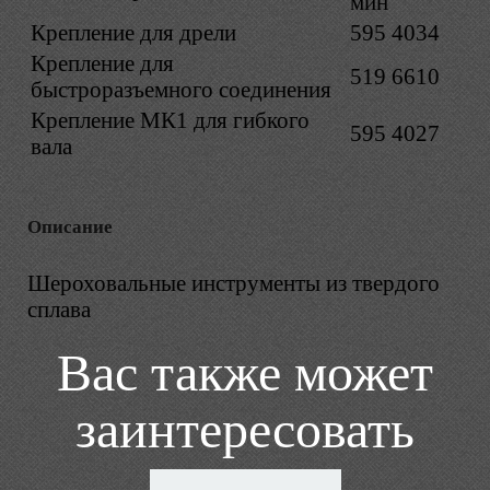
мин
Крепление для дрели
595 4034
Крепление для
519 6610
быстроразъемного соединения
Крепление МК1 для гибкого
595 4027
вала
Описание
Шероховальные инструменты из твердого
сплава
Вас также может
заинтересовать